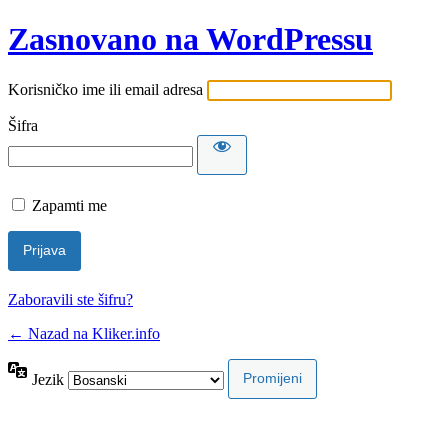
Zasnovano na WordPressu
Korisničko ime ili email adresa
Šifra
Zapamti me
Zaboravili ste šifru?
← Nazad na Kliker.info
Jezik