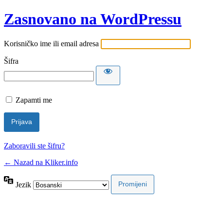
Zasnovano na WordPressu
Korisničko ime ili email adresa
Šifra
Zapamti me
Zaboravili ste šifru?
← Nazad na Kliker.info
Jezik