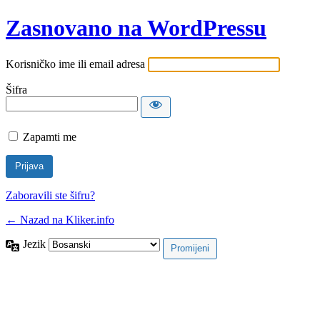
Zasnovano na WordPressu
Korisničko ime ili email adresa
Šifra
Zapamti me
Zaboravili ste šifru?
← Nazad na Kliker.info
Jezik