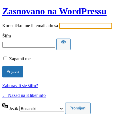
Zasnovano na WordPressu
Korisničko ime ili email adresa
Šifra
Zapamti me
Zaboravili ste šifru?
← Nazad na Kliker.info
Jezik