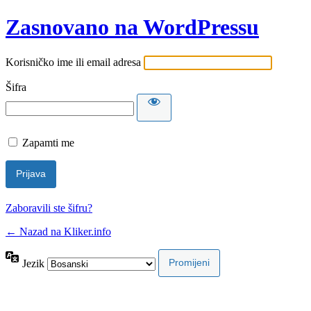
Zasnovano na WordPressu
Korisničko ime ili email adresa
Šifra
Zapamti me
Zaboravili ste šifru?
← Nazad na Kliker.info
Jezik