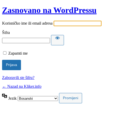
Zasnovano na WordPressu
Korisničko ime ili email adresa
Šifra
Zapamti me
Zaboravili ste šifru?
← Nazad na Kliker.info
Jezik