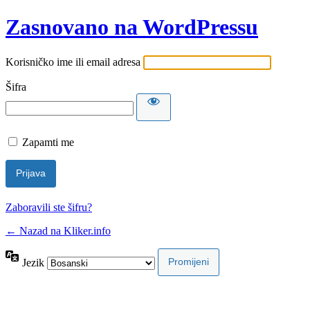
Zasnovano na WordPressu
Korisničko ime ili email adresa
Šifra
Zapamti me
Zaboravili ste šifru?
← Nazad na Kliker.info
Jezik