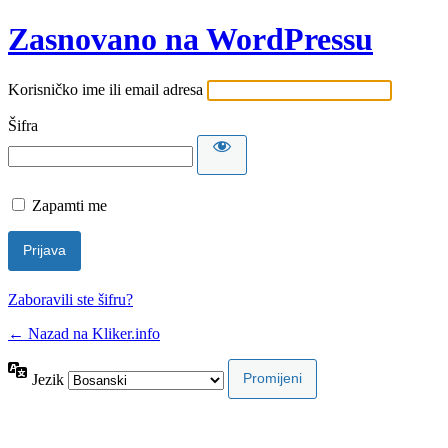
Zasnovano na WordPressu
Korisničko ime ili email adresa
Šifra
Zapamti me
Zaboravili ste šifru?
← Nazad na Kliker.info
Jezik