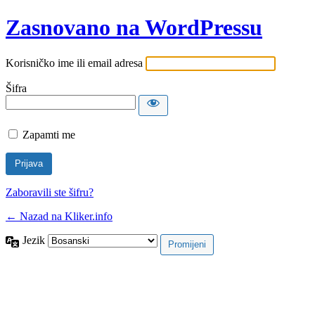
Zasnovano na WordPressu
Korisničko ime ili email adresa
Šifra
Zapamti me
Zaboravili ste šifru?
← Nazad na Kliker.info
Jezik