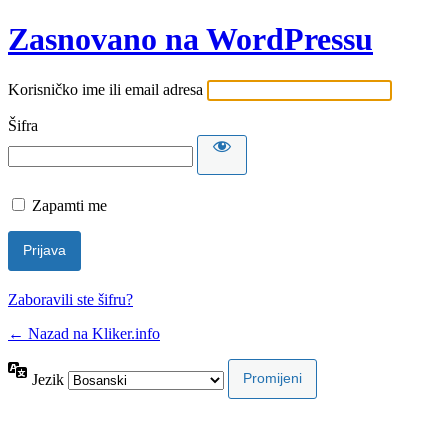
Zasnovano na WordPressu
Korisničko ime ili email adresa
Šifra
Zapamti me
Zaboravili ste šifru?
← Nazad na Kliker.info
Jezik