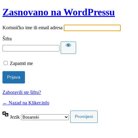
Zasnovano na WordPressu
Korisničko ime ili email adresa
Šifra
Zapamti me
Zaboravili ste šifru?
← Nazad na Kliker.info
Jezik