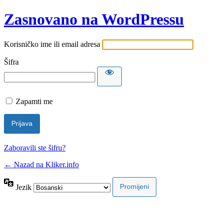
Zasnovano na WordPressu
Korisničko ime ili email adresa
Šifra
Zapamti me
Zaboravili ste šifru?
← Nazad na Kliker.info
Jezik