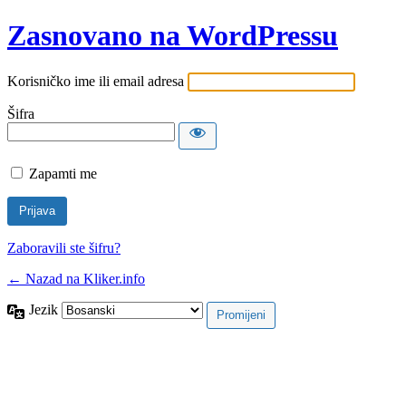
Zasnovano na WordPressu
Korisničko ime ili email adresa
Šifra
Zapamti me
Zaboravili ste šifru?
← Nazad na Kliker.info
Jezik