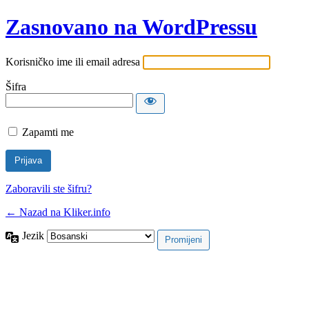
Zasnovano na WordPressu
Korisničko ime ili email adresa
Šifra
Zapamti me
Zaboravili ste šifru?
← Nazad na Kliker.info
Jezik