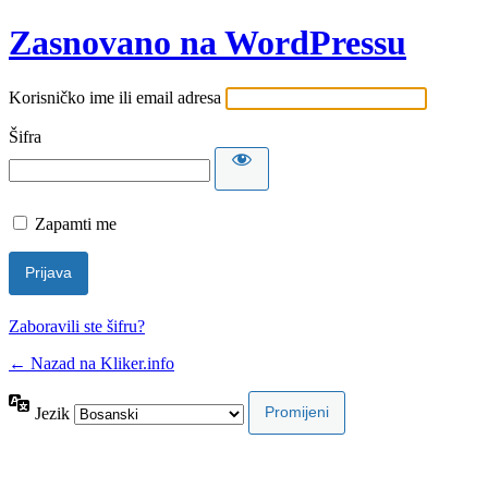
Zasnovano na WordPressu
Korisničko ime ili email adresa
Šifra
Zapamti me
Zaboravili ste šifru?
← Nazad na Kliker.info
Jezik