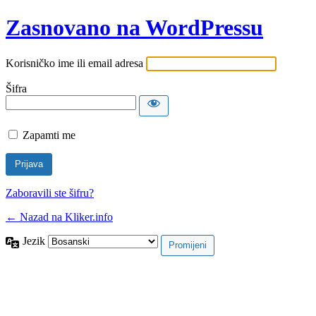
Zasnovano na WordPressu
Korisničko ime ili email adresa
Šifra
Zapamti me
Zaboravili ste šifru?
← Nazad na Kliker.info
Jezik