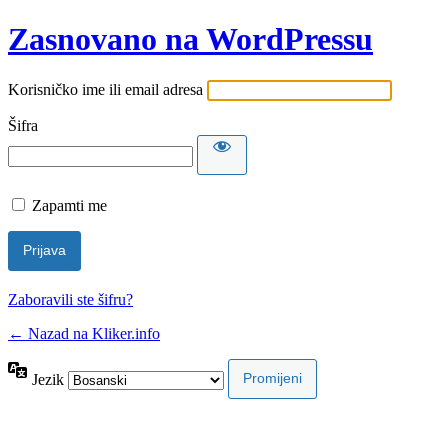
Zasnovano na WordPressu
Korisničko ime ili email adresa
Šifra
Zapamti me
Zaboravili ste šifru?
← Nazad na Kliker.info
Jezik