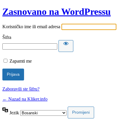
Zasnovano na WordPressu
Korisničko ime ili email adresa
Šifra
Zapamti me
Zaboravili ste šifru?
← Nazad na Kliker.info
Jezik