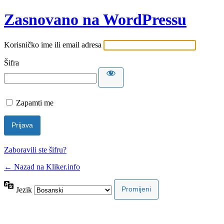
Zasnovano na WordPressu
Korisničko ime ili email adresa
Šifra
Zapamti me
Zaboravili ste šifru?
← Nazad na Kliker.info
Jezik