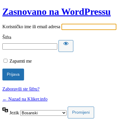
Zasnovano na WordPressu
Korisničko ime ili email adresa
Šifra
Zapamti me
Zaboravili ste šifru?
← Nazad na Kliker.info
Jezik