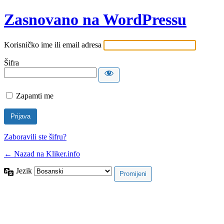
Zasnovano na WordPressu
Korisničko ime ili email adresa
Šifra
Zapamti me
Zaboravili ste šifru?
← Nazad na Kliker.info
Jezik