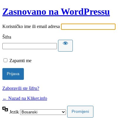
Zasnovano na WordPressu
Korisničko ime ili email adresa
Šifra
Zapamti me
Zaboravili ste šifru?
← Nazad na Kliker.info
Jezik