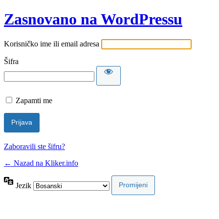
Zasnovano na WordPressu
Korisničko ime ili email adresa
Šifra
Zapamti me
Zaboravili ste šifru?
← Nazad na Kliker.info
Jezik