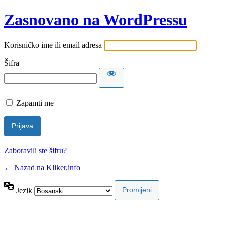
Zasnovano na WordPressu
Korisničko ime ili email adresa
Šifra
Zapamti me
Zaboravili ste šifru?
← Nazad na Kliker.info
Jezik