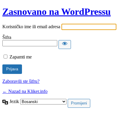
Zasnovano na WordPressu
Korisničko ime ili email adresa
Šifra
Zapamti me
Zaboravili ste šifru?
← Nazad na Kliker.info
Jezik