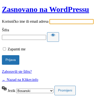
Zasnovano na WordPressu
Korisničko ime ili email adresa
Šifra
Zapamti me
Zaboravili ste šifru?
← Nazad na Kliker.info
Jezik