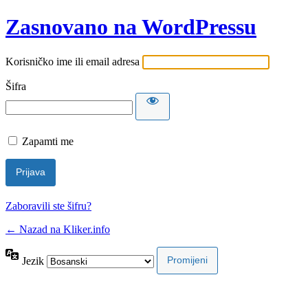
Zasnovano na WordPressu
Korisničko ime ili email adresa
Šifra
Zapamti me
Zaboravili ste šifru?
← Nazad na Kliker.info
Jezik