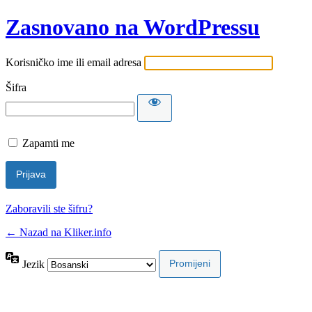
Zasnovano na WordPressu
Korisničko ime ili email adresa
Šifra
Zapamti me
Zaboravili ste šifru?
← Nazad na Kliker.info
Jezik