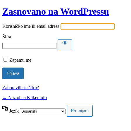
Zasnovano na WordPressu
Korisničko ime ili email adresa
Šifra
Zapamti me
Zaboravili ste šifru?
← Nazad na Kliker.info
Jezik