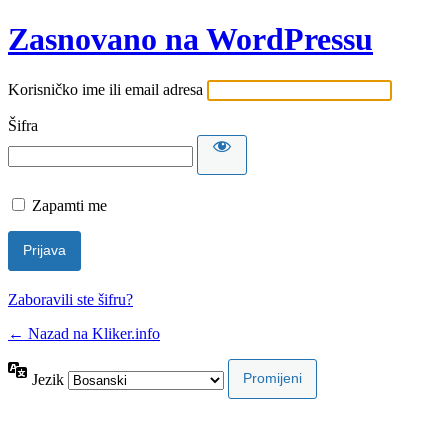
Zasnovano na WordPressu
Korisničko ime ili email adresa
Šifra
Zapamti me
Zaboravili ste šifru?
← Nazad na Kliker.info
Jezik