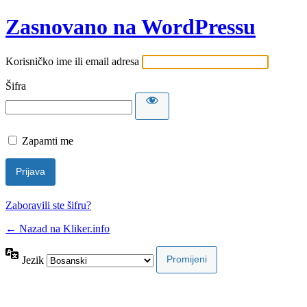
Zasnovano na WordPressu
Korisničko ime ili email adresa
Šifra
Zapamti me
Zaboravili ste šifru?
← Nazad na Kliker.info
Jezik