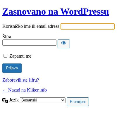
Zasnovano na WordPressu
Korisničko ime ili email adresa
Šifra
Zapamti me
Zaboravili ste šifru?
← Nazad na Kliker.info
Jezik