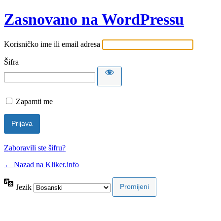
Zasnovano na WordPressu
Korisničko ime ili email adresa
Šifra
Zapamti me
Zaboravili ste šifru?
← Nazad na Kliker.info
Jezik