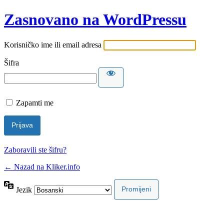
Zasnovano na WordPressu
Korisničko ime ili email adresa
Šifra
Zapamti me
Zaboravili ste šifru?
← Nazad na Kliker.info
Jezik