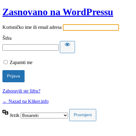
Zasnovano na WordPressu
Korisničko ime ili email adresa
Šifra
Zapamti me
Zaboravili ste šifru?
← Nazad na Kliker.info
Jezik