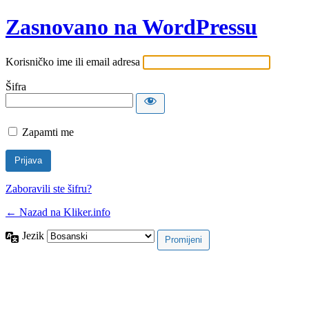
Zasnovano na WordPressu
Korisničko ime ili email adresa
Šifra
Zapamti me
Zaboravili ste šifru?
← Nazad na Kliker.info
Jezik