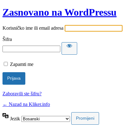
Zasnovano na WordPressu
Korisničko ime ili email adresa
Šifra
Zapamti me
Zaboravili ste šifru?
← Nazad na Kliker.info
Jezik