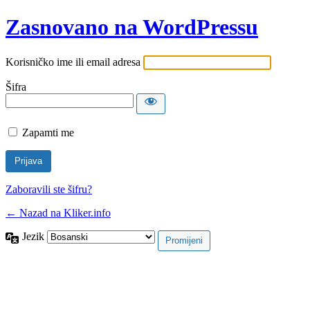
Zasnovano na WordPressu
Korisničko ime ili email adresa
Šifra
Zapamti me
Zaboravili ste šifru?
← Nazad na Kliker.info
Jezik