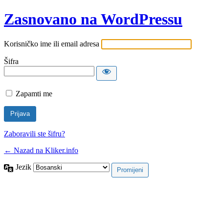
Zasnovano na WordPressu
Korisničko ime ili email adresa
Šifra
Zapamti me
Zaboravili ste šifru?
← Nazad na Kliker.info
Jezik