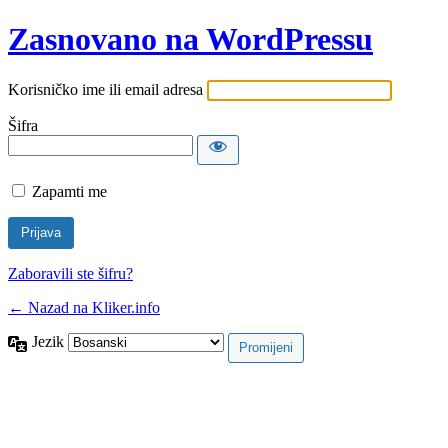
Zasnovano na WordPressu
Korisničko ime ili email adresa
Šifra
Zapamti me
Zaboravili ste šifru?
← Nazad na Kliker.info
Jezik