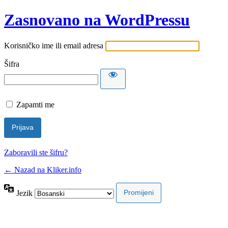
Zasnovano na WordPressu
Korisničko ime ili email adresa
Šifra
Zapamti me
Zaboravili ste šifru?
← Nazad na Kliker.info
Jezik