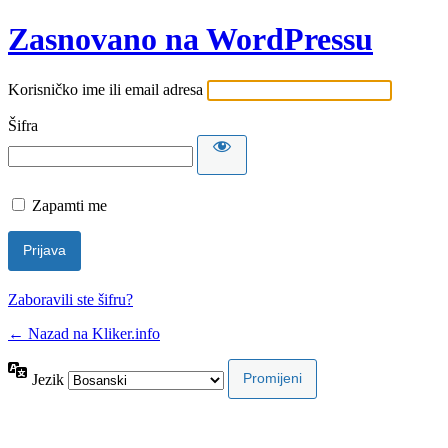
Zasnovano na WordPressu
Korisničko ime ili email adresa
Šifra
Zapamti me
Zaboravili ste šifru?
← Nazad na Kliker.info
Jezik