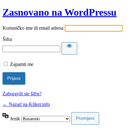
Zasnovano na WordPressu
Korisničko ime ili email adresa
Šifra
Zapamti me
Zaboravili ste šifru?
← Nazad na Kliker.info
Jezik