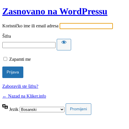
Zasnovano na WordPressu
Korisničko ime ili email adresa
Šifra
Zapamti me
Zaboravili ste šifru?
← Nazad na Kliker.info
Jezik