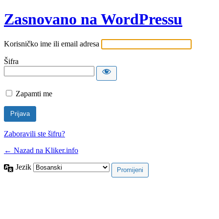
Zasnovano na WordPressu
Korisničko ime ili email adresa
Šifra
Zapamti me
Zaboravili ste šifru?
← Nazad na Kliker.info
Jezik