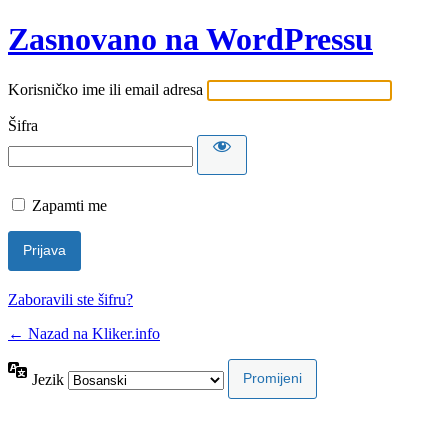
Zasnovano na WordPressu
Korisničko ime ili email adresa
Šifra
Zapamti me
Zaboravili ste šifru?
← Nazad na Kliker.info
Jezik