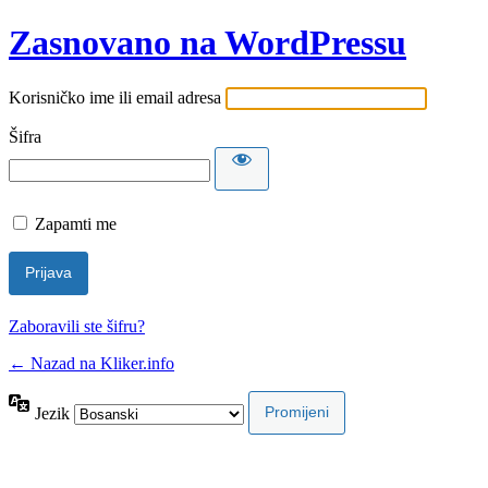
Zasnovano na WordPressu
Korisničko ime ili email adresa
Šifra
Zapamti me
Zaboravili ste šifru?
← Nazad na Kliker.info
Jezik