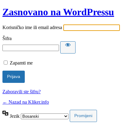
Zasnovano na WordPressu
Korisničko ime ili email adresa
Šifra
Zapamti me
Zaboravili ste šifru?
← Nazad na Kliker.info
Jezik