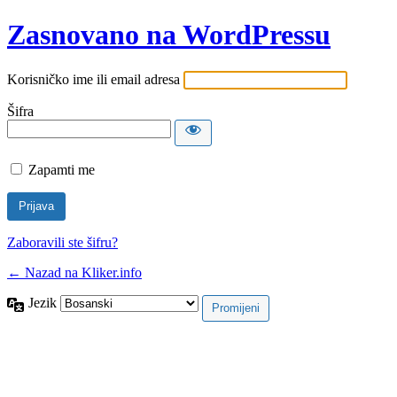
Zasnovano na WordPressu
Korisničko ime ili email adresa
Šifra
Zapamti me
Zaboravili ste šifru?
← Nazad na Kliker.info
Jezik