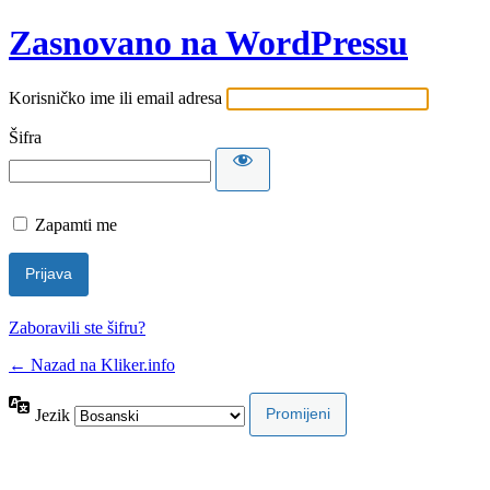
Zasnovano na WordPressu
Korisničko ime ili email adresa
Šifra
Zapamti me
Zaboravili ste šifru?
← Nazad na Kliker.info
Jezik